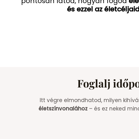
pontosan látod, hogyan fogod
el
és ezzel az életcéljai
Foglalj időp
Itt végre elmondhatod, milyen kihív
életszínvonalához
– és ez neked mindö