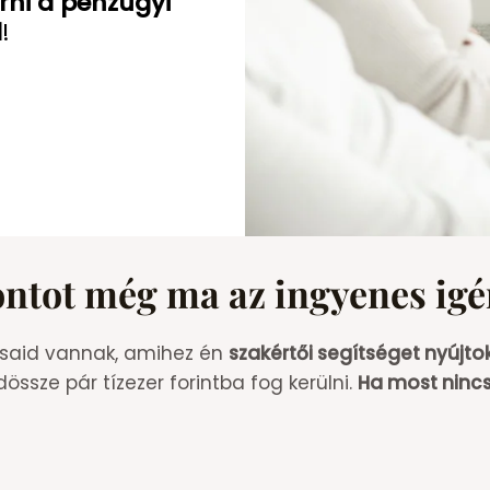
érni a pénzügyi
d
!
ontot még ma az ingyenes ig
ásaid vannak, amihez én
szakértői segítséget nyújto
ssze pár tízezer forintba fog kerülni.
Ha most nincs