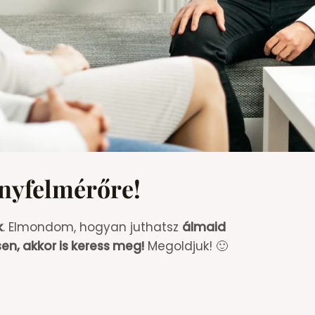
ényfelmérőre!
k
. Elmondom, hogyan juthatsz
álmaid
en, akkor is keress meg!
Megoldjuk! 🙂