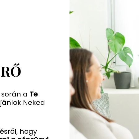
S
ÉRŐ
s során a
Te
jánlok Neked
ésről, hogy