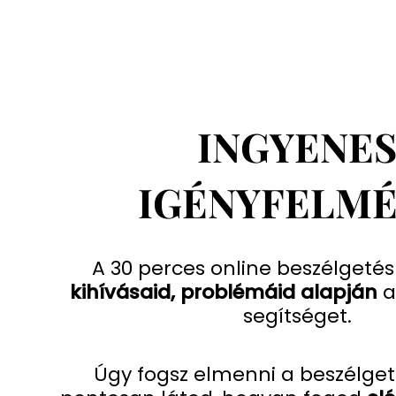
INGYENE
IGÉNYFELM
A 30 perces online beszélgeté
kihívásaid, problémáid alapján
a
segítséget.
Úgy fogsz elmenni a beszélget