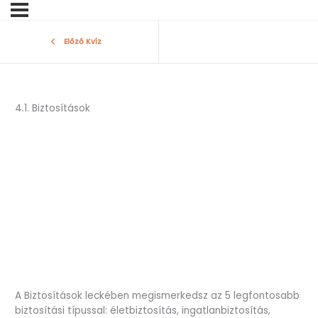
Előző Kvíz
4.1. Biztosítások
A Biztosítások leckében megismerkedsz az 5 legfontosabb
biztosítási típussal: életbiztosítás, ingatlanbiztosítás,