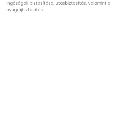
ingóságok biztosítása, utasbiztosítás, valamint a
nyugdíjbiztosítás.