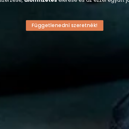
Függetlenedni szeretnék!