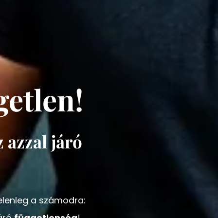
getlen!
 azzal járó
jelenleg a számodra:
járó
függetlenség
!