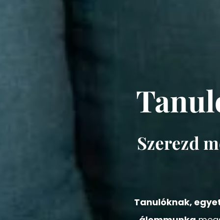
Tanuló
Szerezd me
Tanulóknak, egye
álommunka
megs