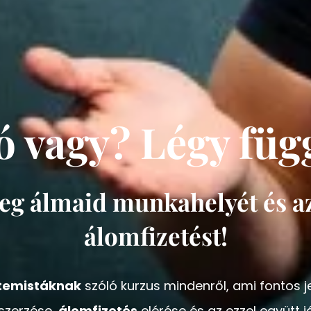
 vagy? Légy füg
g álmaid munkahelyét és az
álomfizetést!
temistáknak
szóló kurzus mindenről, ami fontos 
zerzése,
álomfizetés
elérése és az ezzel együtt 