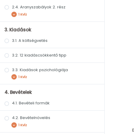
2.4. Aranyszabályok 2. rész
1 Kvíz
3. Kiadások
Alapfogalmak és aranyszabályok – ellenőrző
kvíz
3.1. A költségvetés
3.2. 12 kiadáscsökkentő tipp
3.3. Kiadások pszichológiája
1 Kvíz
4. Bevételek
Kiadások – ellenőrző kvíz
4.1. Bevételi formák
4.2. Bevételnövelés
1 Kvíz