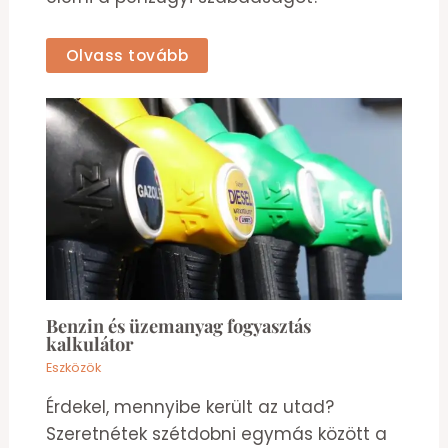
Olvass tovább
Benzin és üzemanyag fogyasztás
kalkulátor
Eszközök
Érdekel, mennyibe került az utad?
Szeretnétek szétdobni egymás között a