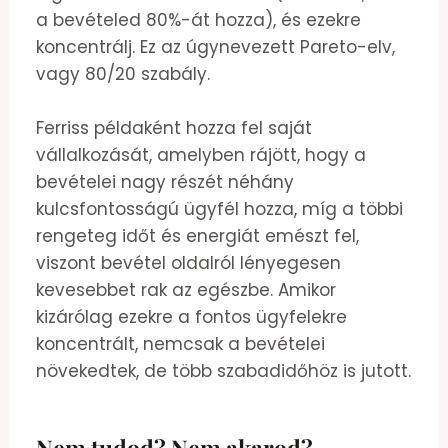
a bevételed 80%-át hozza), és ezekre
koncentrálj. Ez az úgynevezett Pareto-elv,
vagy 80/20 szabály.
Ferriss példaként hozza fel saját
vállalkozását, amelyben rájött, hogy a
bevételei nagy részét néhány
kulcsfontosságú ügyfél hozza, míg a többi
rengeteg időt és energiát emészt fel,
viszont bevétel oldalról lényegesen
kevesebbet rak az egészbe. Amikor
kizárólag ezekre a fontos ügyfelekre
koncentrált, nemcsak a bevételei
növekedtek, de több szabadidőhöz is jutott.
Nem tudod? Nem akarod?