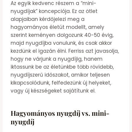
Az egyik kedvenc részem a “mini-
nyugdíjak” koncepciója. Ez az ötlet
alapjaiban kérdőjelezi meg a
hagyományos életút modellt, amely
szerint keményen dolgozunk 40-50 évig,
majd nyugdíjba vonulunk, és csak akkor
kezdünk el igazán élni. Ferriss azt javasolja,
hogy ne várjunk a nyugdíjig, hanem
iktassunk be az életünkbe több rövidebb,
nyugdíjszerű időszakot, amikor teljesen
kikapcsolódunk, felfedezünk új helyeket,
vagy új készségeket sajátítunk el.
Hagyományos nyugdíj vs. mini-
nyugdíj