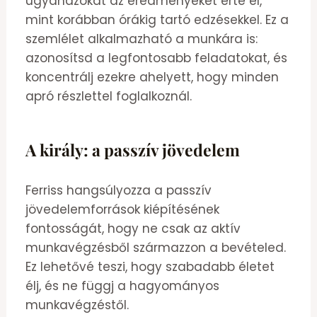
ugyanazokat az eredményeket érte el,
mint korábban órákig tartó edzésekkel. Ez a
szemlélet alkalmazható a munkára is:
azonosítsd a legfontosabb feladatokat, és
koncentrálj ezekre ahelyett, hogy minden
apró részlettel foglalkoznál.
A király: a passzív jövedelem
Ferriss hangsúlyozza a passzív
jövedelemforrások kiépítésének
fontosságát, hogy ne csak az aktív
munkavégzésből származzon a bevételed.
Ez lehetővé teszi, hogy szabadabb életet
élj, és ne függj a hagyományos
munkavégzéstől.