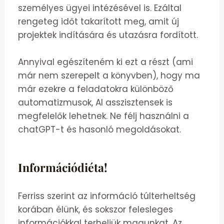
személyes ügyei intézésével is. Ezáltal
rengeteg időt takarított meg, amit új
projektek indítására és utazásra fordított.
Annyival egészíteném ki ezt a részt (ami
már nem szerepelt a könyvben), hogy ma
már ezekre a feladatokra különböző
automatizmusok, AI asszisztensek is
megfelelők lehetnek. Ne félj használni a
chatGPT-t és hasonló megoldásokat.
Információdiéta!
Ferriss szerint az információ túlterheltség
korában élünk, és sokszor felesleges
információkkal terheljük magunkat. Az