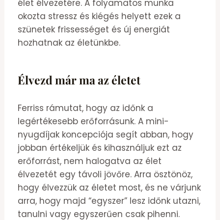
élet élvezetére. A folyamatos munka
okozta stressz és kiégés helyett ezek a
szünetek frissességet és új energiát
hozhatnak az életünkbe.
Élvezd már ma az életet
Ferriss rámutat, hogy az időnk a
legértékesebb erőforrásunk. A mini-
nyugdíjak koncepciója segít abban, hogy
jobban értékeljük és kihasználjuk ezt az
erőforrást, nem halogatva az élet
élvezetét egy távoli jövőre. Arra ösztönöz,
hogy élvezzük az életet most, és ne várjunk
arra, hogy majd “egyszer” lesz időnk utazni,
tanulni vagy egyszerűen csak pihenni.