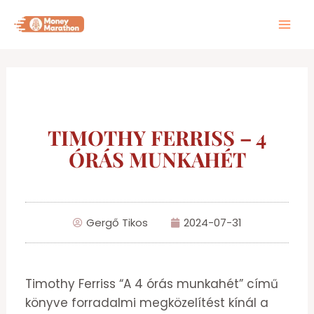
Skip
to
content
TIMOTHY FERRISS – 4
ÓRÁS MUNKAHÉT
Gergő Tikos
2024-07-31
Timothy Ferriss “A 4 órás munkahét” című
könyve forradalmi megközelítést kínál a