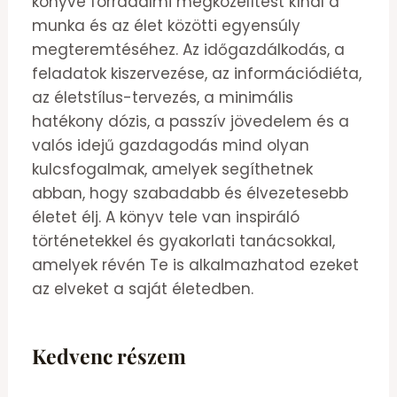
könyve forradalmi megközelítést kínál a
munka és az élet közötti egyensúly
megteremtéséhez. Az időgazdálkodás, a
feladatok kiszervezése, az információdiéta,
az életstílus-tervezés, a minimális
hatékony dózis, a passzív jövedelem és a
valós idejű gazdagodás mind olyan
kulcsfogalmak, amelyek segíthetnek
abban, hogy szabadabb és élvezetesebb
életet élj. A könyv tele van inspiráló
történetekkel és gyakorlati tanácsokkal,
amelyek révén Te is alkalmazhatod ezeket
az elveket a saját életedben.
Kedvenc részem