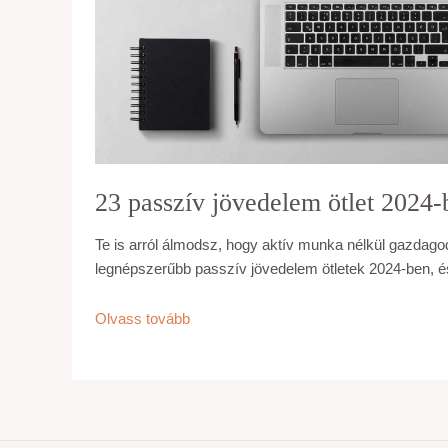
23 passzív jövedelem ötlet 2024-
Te is arról álmodsz, hogy aktív munka nélkül gazdago
legnépszerűbb passzív jövedelem ötletek 2024-ben, és
23
Olvass tovább
passzív
jövedelem
ötlet
2024-
ben