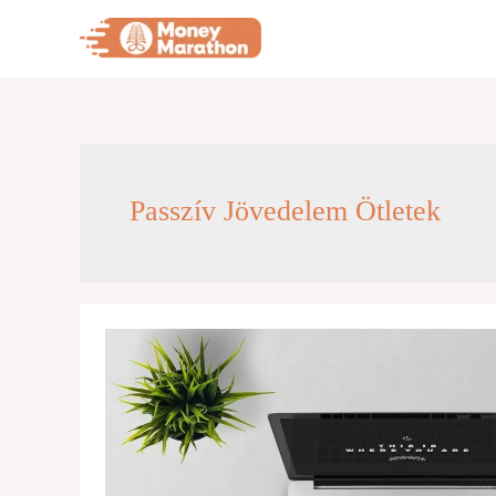
Skip
to
content
Passzív Jövedelem Ötletek