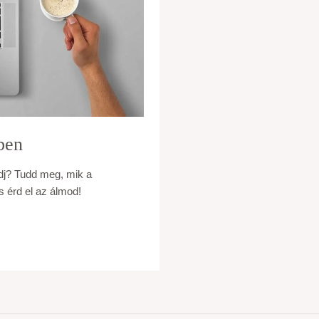
ben
dj? Tudd meg, mik a
 érd el az álmod!