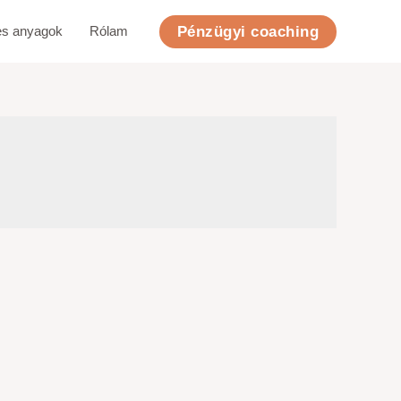
Pénzügyi coaching
es anyagok
Rólam