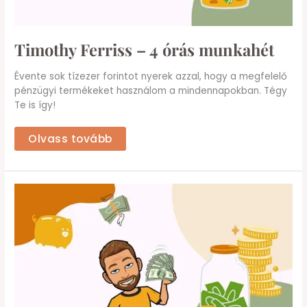
Timothy Ferriss – 4 órás munkahét
Évente sok tízezer forintot nyerek azzal, hogy a megfelelő
pénzügyi termékeket használom a mindennapokban. Tégy
Te is így!
Olvass tovább
Előfizetés
–
draft