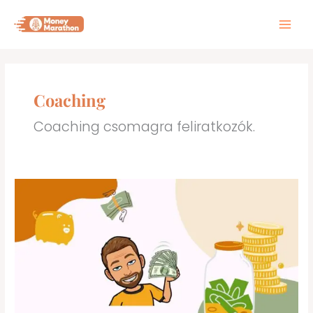
Skip
to
content
Coaching
Coaching csomagra feliratkozók.
Timothy
Ferriss
–
4
órás
munkahét