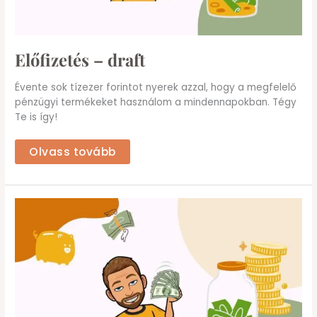
Előfizetés – draft
Évente sok tízezer forintot nyerek azzal, hogy a megfelelő
pénzügyi termékeket használom a mindennapokban. Tégy
Te is így!
Olvass tovább
Morgan
Housel
–
A
pénz
pszichológiája